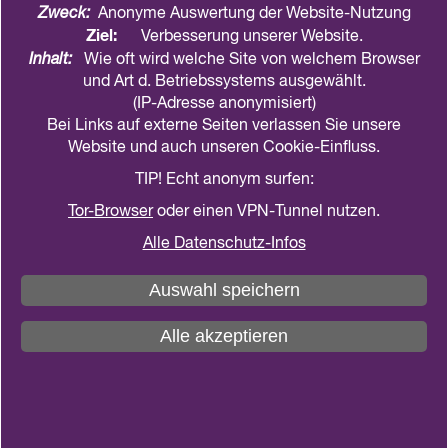
Zweck:
Anonyme Auswertung der Website-Nutzung
Ziel:
Veranstaltungen HB-Intern -
Verbesserung unserer Website.
Inhalt:
Wie oft wird welche Site von welchem Browser
Veranstaltungen INTERN
und Art d. Betriebssystems ausgewählt.
(IP-Adresse anonymisiert)
Veranstaltungen INTERN Übersicht
Bei Links auf externe Seiten verlassen Sie unsere
Website und auch unseren Cookie-Einfluss.
TIP! Echt anonym surfen:
Tor-Browser
oder einen VPN-Tunnel nutzen.
Interner Newsletter Juni 2026
Alle Datenschutz-Infos
Nachdem die einwöchige Pilgerreise Anfang
Auswahl speichern
Mai mit täglichen Etappen von Ort zu Ort im
Harzvorland sehr gute Rückmeldungen hatte,
Alle akzeptieren
gibt es schon erste Pläne für das nächste Jahr.
Auch drei…