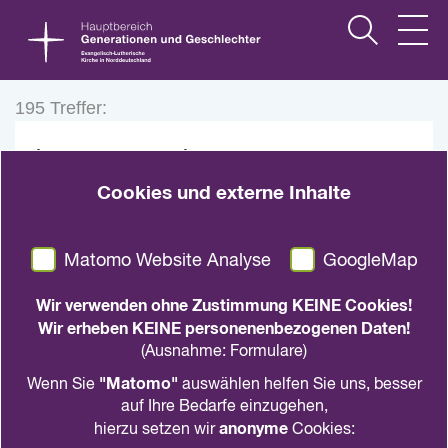
195 Treffer:
Impressum - Impressum
Cookies und externe Inhalte
Impressum Herausgeberin Hauptbereich
Generationen und Geschlechter Gartenstraße
20 24103 Kiel Telefon 0431 55 779 -134 Fax
Matomo Website Analyse
GoogleMap
0431 55 779 -160 info@hb5.nordkirche.de …
Wir verwenden ohne Zustimmung KEINE Cookies!
Wir erheben KEINE personenenbezogenen Daten!
(Ausnahme: Formulare)
Veranstaltungen HB-Intern
"Matomo"
Wenn Sie
auswählen helfen Sie uns, besser
auf Ihre Bedarfe einzugehen,
anonyme
hierzu setzen wir
Cookies: