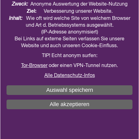
Zweck:
Anonyme Auswertung der Website-Nutzung
Ziel:
Verbesserung unserer Website.
Inhalt:
Wie oft wird welche Site von welchem Browser
und Art d. Betriebssystems ausgewählt.
nmt
(IP-Adresse anonymisiert)
Bei Links auf externe Seiten verlassen Sie unsere
Die Mitarbeitervertretung vertritt die Belange der
Website und auch unseren Cookie-Einfluss.
Mitarbeitenden gegenüber der jeweiligen
TIP! Echt anonym surfen:
Dienststellenleitung. Die Funktion entspricht dem
Betriebsrat bzw. dem Personalrat im öffentlichen
Tor-Browser
oder einen VPN-Tunnel nutzen.
Dienst.
Alle Datenschutz-Infos
Grundlage ist das Mitarbeitervertretungsgesetz der
Auswahl speichern
EKD (MVG-EKD) mit den ergänzenden Regelungen
der Nordkirche (MVGErgG.) Bei vielen
Alle akzeptieren
organisatorischen, sozialen und personellen
Angelegenheiten ist die Mitarbeitervertretung zu
beteiligen (z.B. §35 und §36 sowie §38 – §46). Sie
wirkt im Sinne des Mitarbeitervertretungsgesetz