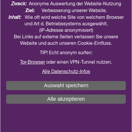
Care-Thema:
Zweck:
Anonyme Auswertung der Website-Nutzung
Ziel:
Verbesserung unserer Website.
Wer kümmert sich
Inhalt:
Wie oft wird welche Site von welchem Browser
und Art d. Betriebssystems ausgewählt.
eigentlich?
(IP-Adresse anonymisiert)
Bei Links auf externe Seiten verlassen Sie unsere
Inhalte:
Website und auch unseren Cookie-Einfluss.
Wir gehen in Güstrow mit den Menschen ins
TIP! Echt anonym surfen:
Gespräch, um im Rahmen der Reihe „Solidarische
Gesellschaft“ über Care-Arbeit, soziale
Tor-Browser
oder einen VPN-Tunnel nutzen.
Verantwortung und den Alltag vor Ort zu sprechen
Alle Datenschutz-Infos
– offen, respektvoll und bei Kaffee, Tee und
Kaltgetränken. Dabei fragen wir, wer sich eigentlich
Auswahl speichern
kümmert, welche Bedeutung Erziehung, Bildung
Alle akzeptieren
und Pflege in MV haben und was den Menschen
Kraft und Zuversicht gibt. Zugleich wollen wir
gemeinsam Wege finden, wie Toleranz und
Meinungsvielfalt gestärkt und rechtspopulistischen
Positionen wirksam begegnet werden kann.