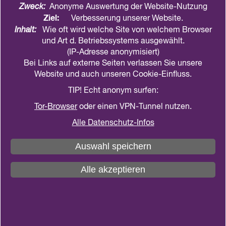
Fangen wir bei Adam und Eva an…
Zweck:
Anonyme Auswertung der Website-Nutzung
Ziel:
Verbesserung unserer Website.
Wie viel vielfältige Perspektiven arbeiten im
Inhalt:
Wie oft wird welche Site von welchem Browser
Kirchengemeinderat zusammen?
und Art d. Betriebssystems ausgewählt.
(IP-Adresse anonymisiert)
Werfen Sie mit Tash Hilterscheid, Queersensible
Bei Links auf externe Seiten verlassen Sie unsere
Bildungsarbeit in der Nordkirche, einen Blick auf
Website und auch unseren Cookie-Einfluss.
Gottes schöpferische Vielfalt.
TIP! Echt anonym surfen:
Tor-Browser
oder einen VPN-Tunnel nutzen.
Alle Datenschutz-Infos
Auswahl speichern
Alle akzeptieren