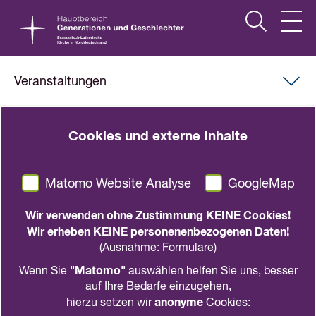
Veranstaltungen
26.02.2026, 19.00 Uhr
-
20.30 Uhr
|
Online
Cookies und externe Inhalte
Schöpfung — mehr als du
denkst!
Matomo Website Analyse
GoogleMap
Wo findet sich schöpferische Vielfalt?
Wir verwenden ohne Zustimmung KEINE Cookies!
Wir erheben KEINE personenenbezogenen Daten!
in den Kalender
teilen
drucken
(Ausnahme: Formulare)
"Matomo"
Wenn Sie
auswählen helfen Sie uns, besser
Gemeinsam wollen wir verschiedene Bibelstellen in
auf Ihre Bedarfe einzugehen,
den Blick nehmen und uns auf die Suche machen.
anonyme
hierzu setzen wir
Cookies: