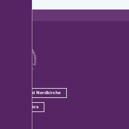
Red. FEE-Client Nordkirche
Red. T3 Statistics