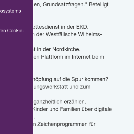
hkeiten, Grenzen, Grundsatzfragen." Beteiligt
ebssystems
dkirche.
d für Kindergottesdienst in der EKD.
ren Cookie-
onspädagogik an der Westfälische Wilhelms-
ugendpfarramt in der Nordkirche.
gionspädagogischen Plattform im Internet beim
 Medien der Schöpfung auf die Spur kommen?
höpfungsbewahrungswerkstatt und zum
gsgeschichte ganzheitlich erzählen.
 Impulse für Kinder und Familien über digitale
een-Werkstatt.
ld! Mit digitalen Zeichenprogrammen für