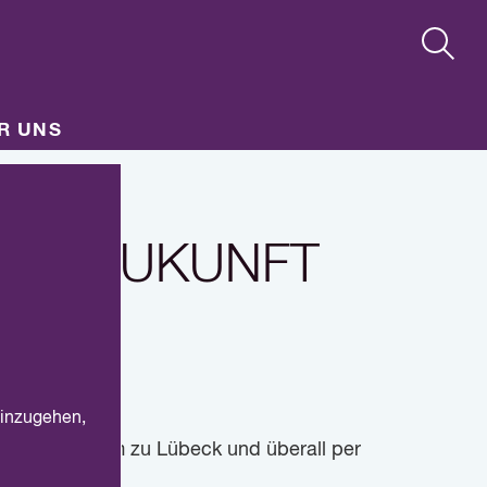
R UNS
ng
NG | ZUKUNFT
021
einzugehen,
shops
. Im Dom zu Lübeck und überall per