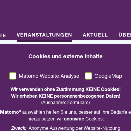
VERANSTALTUNGEN
AKTUELL
ÜBE
TE
Cookies und externe Inhalte
24.04.2021, 11.00 Uhr
-
14.00 Uhr
|
Hybrid -Veranstaltu
KINDER | SCHÖPFU
Matomo Website Analyse
GoogleMap
Online Konferenz Kinderbunte Nordkirche 2
Wir verwenden ohne Zustimmung KEINE Cookies!
Wir erheben KEINE personenenbezogenen Daten!
(Ausnahme: Formulare)
in den Kalender
teilen
drucken
Matomo"
auswählen helfen Sie uns, besser auf Ihre Bedarfe 
anonyme
hierzu setzen wir
Cookies:
Online Konferenz mit Podiumsdiskussion und Work
Internet.
Zweck:
Anonyme Auswertung der Website-Nutzung