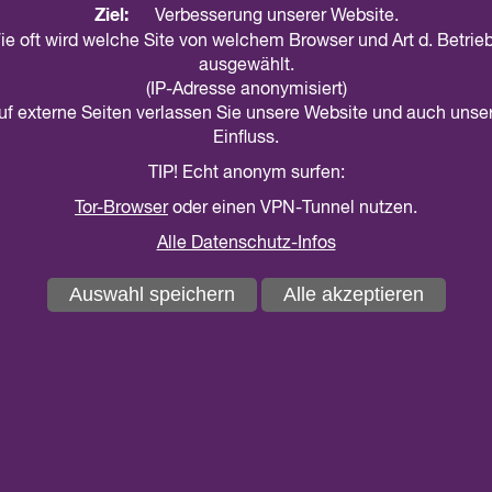
Ziel:
Verbesserung unserer Website.
Sie interessieren sich für handwerkliche Tec
ie oft wird welche Site von welchem Browser und Art d. Betri
Kirchen und Museen? Sie möchten neu entde
ausgewählt.
(IP-Adresse anonymisiert)
Dialog mit anderen Interessierten erkunden 
auf externe Seiten verlassen Sie unsere Website und auch unse
Einfluss.
in den Kalender
teilen
drucken
TIP! Echt anonym surfen:
Tor-Browser
oder einen VPN-Tunnel nutzen.
Dann schauen Sie im Kunst-Salon Kunst und Handwerk 
Möglichkeit Werkstücke in der Gruppe mitzubringen, d
Alle Datenschutz-Infos
Inhaltlicher Schwerpunkt: Kirchenausstattungen des Mitt
Auswahl speichern
Alle akzeptieren
Der Salon ist jeden 1. Donnerstag im Monat geöffnet. W
handwerklichen Techniken, Bildsprache, Aufbau und Funk
mit, das Sie erkunden möchten.