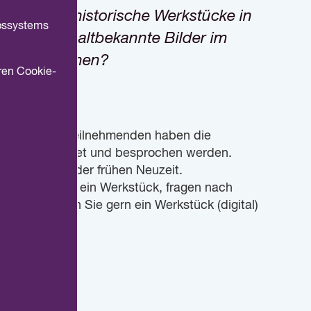
hniken und historische Werkstücke in
ebssystems
ckte oder altbekannte Bilder im
und erforschen?
ren Cookie-
vorbei. Die Teilnehmenden haben die
ie dann erkundet und besprochen werden.
elalters und der frühen Neuzeit.
ir besprechen ein Werkstück, fragen nach
tion. Bringen Sie gern ein Werkstück (digital)