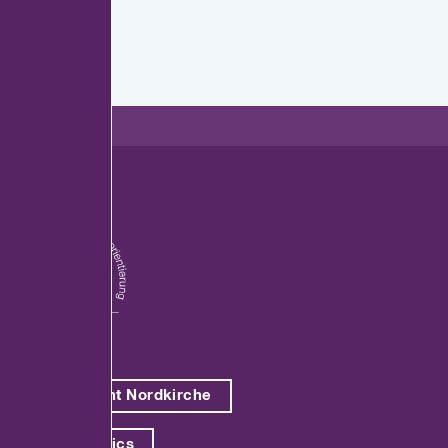
Red. FEE-Client Nordkirche
Red. T3 Statistics