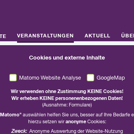
VERANSTALTUNGEN
AKTUELL
ÜBE
TE
Cookies und externe Inhalte
09.04.2026, 19.00 Uhr
-
20.30 Uhr
|
Online
Der Kunst-Salon. Ku
Matomo Website Analyse
GoogleMap
gemeinsam erkunden 
Wir verwenden ohne Zustimmung KEINE Cookies!
Wir erheben KEINE personenenbezogenen Daten!
(Ausnahme: Formulare)
4/2026
Matomo"
auswählen helfen Sie uns, besser auf Ihre Bedarfe 
anonyme
hierzu setzen wir
Cookies:
Der Kunst-Salon ist eine Online-Veranstaltun
Zweck:
Anonyme Auswertung der Website-Nutzung