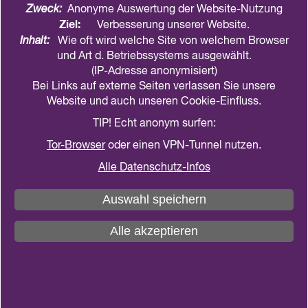
Nerv ihrer Zeit. Ihr Aufruf „Die Waﬀen nieder!“
Zweck:
Anonyme Auswertung der Website-Nutzung
Ziel:
Verbesserung unserer Website.
von 1889 ist in der Gegenwart immer noch
Inhalt:
Wie oft wird welche Site von welchem Browser
aktuell.
Am Frauenfriedenstag 2023 wird mit
und Art d. Betriebssystems ausgewählt.
verschiedenen Impulsreferaten der Frage
(IP-Adresse anonymisiert)
nachgegangen, wie eine paziﬁstische Haltung
Bei Links auf externe Seiten verlassen Sie unsere
heute politisch und theologisch begründet werden
Website und auch unseren Cookie-Einfluss.
kann und wie zivile Konﬂiktlösungen aussehen
TIP! Echt anonym surfen:
können.
Tor-Browser
oder einen VPN-Tunnel nutzen.
Die Frauenrechtsorganisation AMICA e.V., die 2023
Alle Datenschutz-Infos
ihr 30-jähriges Bestehen feiert, wird ihre Arbeit in
aktuellen Kriegs- und Krisengebieten vorstellen.
Auswahl speichern
Auch Mitglieder des internationalen
Friedensnetzwerks „Frauen in Schwarz“ werden
Alle akzeptieren
über ihr Engagement berichten.
Kosten