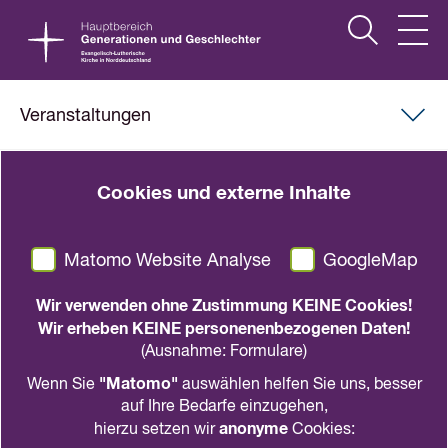
Veranstaltungen
18.11.2023, 11.00 Uhr
-
17.00 Uhr
|
Dorothee-Sölle-
Cookies und externe Inhalte
Haus
„Die Waﬀen nieder!“
Matomo Website Analyse
GoogleMap
Feministische Wege zum Frieden –
Frauenfriedenstag
Wir verwenden ohne Zustimmung KEINE Cookies!
Wir erheben KEINE personenenbezogenen Daten!
(Ausnahme: Formulare)
in den Kalender
teilen
drucken
"Matomo"
Wenn Sie
auswählen helfen Sie uns, besser
auf Ihre Bedarfe einzugehen,
Mit ihrer konsequent paziﬁstischen Haltung traf
anonyme
hierzu setzen wir
Cookies:
die Friedensaktivistin Bertha von Suttner den