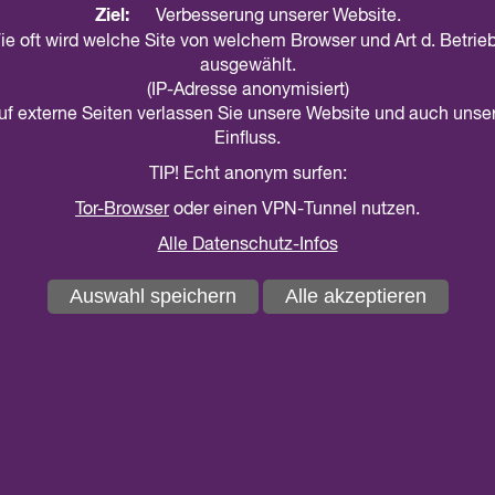
Ziel:
Verbesserung unserer Website.
Julika Koch vom Referat Friedensbildung im Ökumenewer
ie oft wird welche Site von welchem Browser und Art d. Betri
Referent*innen Junge Nordkirche zum Thema Wehrerfas
ausgewählt.
(IP-Adresse anonymisiert)
auf externe Seiten verlassen Sie unsere Website und auch unse
Seit dem Jahr 2011 ist die Wehrpflicht in Deutschland a
Einfluss.
ein neuer freiwilliger Wehrdienst mit einer Dauer von s
verlängerbar bis zu 23 Monaten) eingeführt wird. Dazu 
TIP! Echt anonym surfen:
31.12.2007 geboren sind, einen Fragebogen zugeschick
Tor-Browser
oder einen VPN-Tunnel nutzen.
Fragen (z.B. zum Interesse, zur körperlichen Belastbark
Alle Datenschutz-Infos
Gewissensprüfung) beantworten und junge Frauen können
jungen Menschen wird eine Einladung zur Musterung/zu
Auswahl speichern
Alle akzeptieren
Durchlaufen der Musterung/des Assessment Centers wir
Aktuelle Infos unter
www.eak-online.de
Zur Broschüre "Wehrdienst oder Kriegsdienstverwe
Zum Video "Kriegsdienstverweigerung - So geht's!"
Kriegsdienstverweigerung – eine christliche Persp