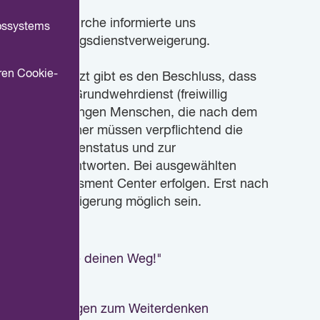
k der Nordkirche informierte uns
ebssystems
sung und Kriegsdienstverweigerung.
ren Cookie-
usgesetzt. Jetzt gibt es den Beschluss, dass
echs Monaten Grundwehrdienst (freiwillig
erhalten alle jungen Menschen, die nach dem
t. Junge Männer müssen verpflichtend die
eit, zum Familienstatus und zur
 freiwillig antworten. Bei ausgewählten
 einem Assessment Center erfolgen. Erst nach
d eine Verweigerung möglich sein.
igerung? Finde deinen Weg!"
ektive. Anregungen zum Weiterdenken