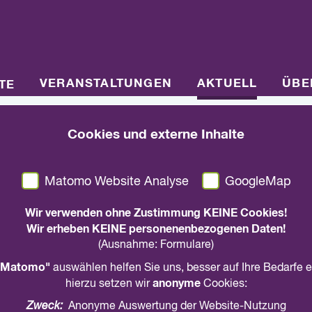
VERANSTALTUNGEN
AKTUELL
ÜBE
TE
Cookies und externe Inhalte
01. Oktober 2025
Informationen zur We
Matomo Website Analyse
GoogleMap
Kriegsdienstverweige
Wir verwenden ohne Zustimmung KEINE Cookies!
Wir erheben KEINE personenenbezogenen Daten!
(Ausnahme: Formulare)
Hinweise aus dem Ökumenewerk der Nordki
Matomo"
auswählen helfen Sie uns, besser auf Ihre Bedarfe 
anonyme
hierzu setzen wir
Cookies:
teilen
drucken
Zweck:
Anonyme Auswertung der Website-Nutzung