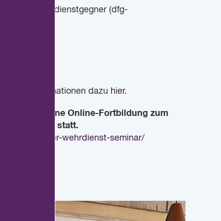
einigte Kriegsdienstgegner (dfg-
batte um das
aktuelle Informationen dazu
hier
.
Julika Koch eine Online-Fortbildung zum
nschen zu?" statt.
rogramm/neuer-wehrdienst-seminar/