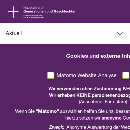
Aktuell
26. März 2021
Cookies und externe Inh
Vortrag Dr. Renz-Polster
"Erziehung prägt Gesinnung"
Matomo Website Analyse
Eltern in der "Rushhour des Lebens": Gute
Wir verwenden ohne Zustimmung KE
Forschung für familienfreundlichere
Wir erheben KEINE personenenbezog
Gesellschaft erforderlich
(Ausnahme: Formulare)
"Matomo"
Wenn Sie
auswählen helfen Sie uns, besser
anonyme
hierzu setzen wir
Coo
Zweck:
Anonyme Auswertung der Web