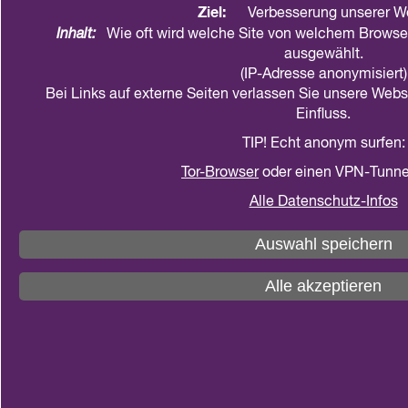
teilen
drucken
Ziel:
Verbesserung unserer We
Inhalt:
Wie oft wird welche Site von welchem Browser
ausgewählt.
(IP-Adresse anonymisiert)
Bei Links auf externe Seiten verlassen Sie unsere Web
Einfluss.
TIP! Echt anonym surfen:
Tor-Browser
oder einen VPN-Tunne
Wir freuen uns diesmal auf den Kinderarzt und
Autor
Dr. Herbert Renz-Polster
. Bei kontroversen
Alle Datenschutz-Infos
Fragen bezieht er eindeutig Stellung. Erziehung ist
Auswahl speichern
eine sehr persönliche Angelegenheit. Einerseits.
Andererseits aber bilden sich in diesem Rahmen
Alle akzeptieren
auch die ersten Grundlagen unseres moralischen
und politischen Denkens, Fühlens und Handelns.
Kurz: Erziehung prägt Gesinnung! Wie wirkmächtig
die Erfahrungen der Kindheit sind, erläutert uns Dr.
Herbert Renz-Polster in seinem Vortrag
„Erziehung
prägt Gesinnung – Die Familie ist das erste