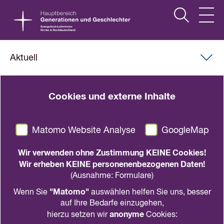
Aktuell
22. Dezember 2025
Cookies und externe Inhalte
Von guten Mächten wunderbar
geborgen...
Matomo Website Analyse
GoogleMap
Eine Betrachtung von Petra Müller zum
Wir verwenden ohne Zustimmung KEINE Cookies!
Gedicht von Dietrich Bonhoeffer, das er vor 81
Wir erheben KEINE personenenbezogenen Daten!
Jahren als Weihnachtsgruß an seine Familie
(Ausnahme: Formulare)
verfasst hat
"Matomo"
Wenn Sie
auswählen helfen Sie uns, besser
auf Ihre Bedarfe einzugehen,
teilen
drucken
anonyme
hierzu setzen wir
Cookies: