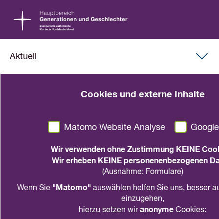
Aktuell
19. Februar 2021
Cookies und externe Inhalte
Pressemitteilung der eaf vom
19.02.2021:
Matomo Website Analyse
Googl
Lebensqualität von Kindern in der
Wir verwenden ohne Zustimmung KEINE Cook
Abwärtsspirale: Seelische Belastungen von
Wir erheben KEINE personenenbezogenen Da
Familien ernst nehmen
(Ausnahme: Formulare)
"Matomo"
Wenn Sie
auswählen helfen Sie uns, besser au
teilen
drucken
einzugehen,
anonyme
hierzu setzen wir
Cookies: