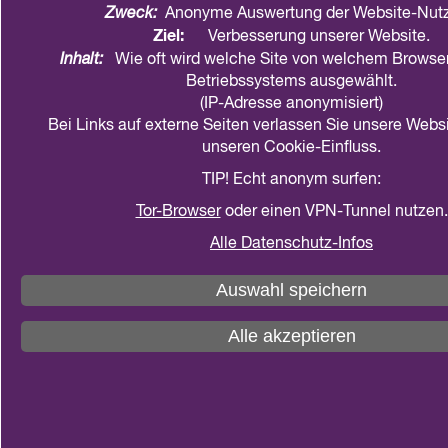
Zweck:
Anonyme Auswertung der Website-Nut
Ziel:
Verbesserung unserer Website.
Inhalt:
Wie oft wird welche Site von welchem Browser
Betriebssystems ausgewählt.
(IP-Adresse anonymisiert)
Bei Links auf externe Seiten verlassen Sie unsere Webs
Der zweite Lockdown bringt Familien zunehmend
unseren Cookie-Einfluss.
an ihre Belastungsgrenze. Zuletzt zeigte die
TIP! Echt anonym surfen:
COPSY-Studie
des Universitätsklinikums Hamburg-
Tor-Browser
oder einen VPN-Tunnel nutzen.
Eppendorf (UKE), dass sich Lebensqualität und die
psychische Gesundheit von Kindern und
Alle Datenschutz-Infos
Jugendlichen in Deutschland im Verlauf der
Auswahl speichern
Corona-Pandemie weiter verschlechtert haben. Die
Größenordnungen sind immens: Wenn
Alle akzeptieren
wahrgenommene psychische
Gesundheitsprobleme bei 7- bis 17-Jährigen in der
Pandemie um acht Prozentpunkte ansteigen,
entspricht dies etwa 500.000 Kindern und
Jugendlichen. Auch Angststörungen und