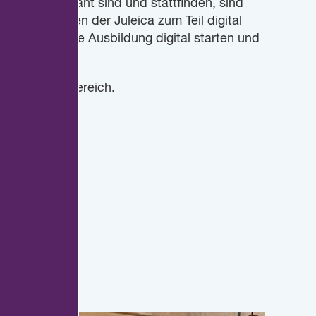
elerorts geplant sind und stattfinden, sind
r Richtlinien der Juleica zum Teil digital
t. So kann die Ausbildung digital starten und
den.
s im Servicebereich.
he.de
),