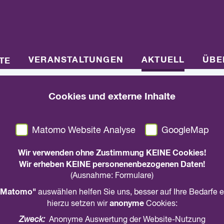
VERANSTALTUNGEN
AKTUELL
ÜBE
TE
Cookies und externe Inhalte
29. März 2021
Juleica digital
Matomo Website Analyse
GoogleMap
Die digitalen Juleica-Module wurden erweite
Wir verwenden ohne Zustimmung KEINE Cookies!
Wir erheben KEINE personenenbezogenen Daten!
(Ausnahme: Formulare)
teilen
drucken
Matomo"
auswählen helfen Sie uns, besser auf Ihre Bedarfe 
anonyme
hierzu setzen wir
Cookies:
Zweck:
Anonyme Auswertung der Website-Nutzung