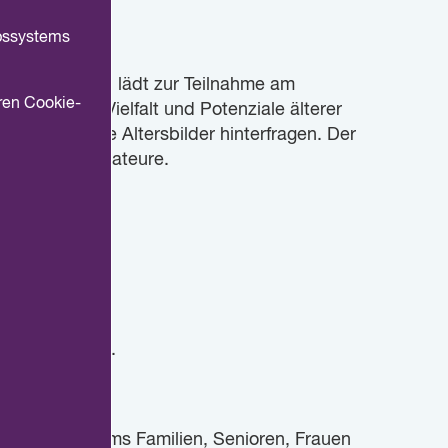
ebssystems
ganisationen lädt zur Teilnahme am
ren Cookie-
en, die die Vielfalt und Potenziale älterer
d stereotype Altersbilder hinterfragen. Der
als auch an Amateure.
cht werden:
n 19.000 Euro.
esministeriums Familien, Senioren, Frauen