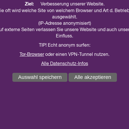
Ziel:
Verbesserung unserer Website.
teilen
drucken
ie oft wird welche Site von welchem Browser und Art d. Betri
ausgewählt.
(IP-Adresse anonymisiert)
Die BAGSO - Bundesarbeitsgemeinschaft der Seniorenor
auf externe Seiten verlassen Sie unsere Website und auch unse
Fotowettbewerb "VielfALT"
ein. Gesucht werden Fotografi
Einfluss.
Menschen in der heutigen Gesellschaft dokumentieren un
TIP! Echt anonym surfen:
Fotowettbewerb VielfALT richtet sich sowohl an Profis 
Tor-Browser
oder einen VPN-Tunnel nutzen.
Fotos können in den folgenden vier Kategorien eingerei
Alle Datenschutz-Infos
• Das bin ich. Individuell im Alter.
• Mittendrin. Aktiv und engagiert bis ins hohe Alter.
Auswahl speichern
Alle akzeptieren
• Licht und Schatten. Herausforderungen im Alter.
• Gemeinsam geht was. Jung und Alt im Austausch.
Eine unabhängige Jury vergibt Preise im Gesamtwert vo
Teilnahmeschluss ist der 21. Mai 2023.
Lesen hierzu die
gemeinsame Pressemitteilung
des Bund