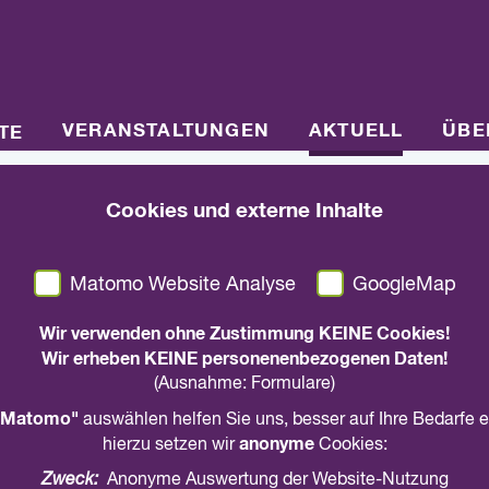
VERANSTALTUNGEN
AKTUELL
ÜBE
TE
Cookies und externe Inhalte
23. Januar 2023
Fotowettbewerb „Vie
Matomo Website Analyse
GoogleMap
im Alter
Wir verwenden ohne Zustimmung KEINE Cookies!
Wir erheben KEINE personenenbezogenen Daten!
(Ausnahme: Formulare)
Aufruf zum Mitmachen!
Matomo"
auswählen helfen Sie uns, besser auf Ihre Bedarfe 
anonyme
hierzu setzen wir
Cookies:
Noch bis zum 21. Mai 2023 werden gute Bil
Zweck:
Anonyme Auswertung der Website-Nutzung