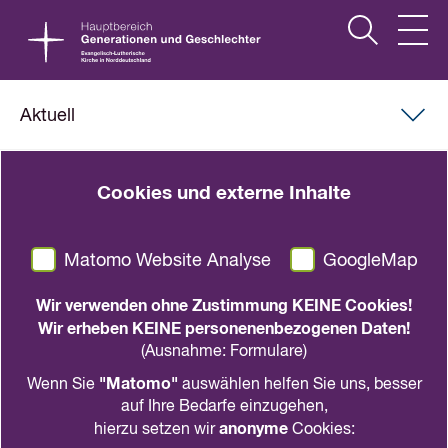
Aktuell
28. Mai 2024
Cookies und externe Inhalte
14. Deutscher Seniorentag
"Worauf es ankommt
Matomo Website Analyse
GoogleMap
Vorankündigung
Wir verwenden ohne Zustimmung KEINE Cookies!
Wir erheben KEINE personenenbezogenen Daten!
2.-4. April 2025 in Mannheim
(Ausnahme: Formulare)
"Matomo"
Wenn Sie
auswählen helfen Sie uns, besser
teilen
drucken
auf Ihre Bedarfe einzugehen,
anonyme
hierzu setzen wir
Cookies:
Vom
2. bis 4. April 2025
veranstaltet die BAGSO -