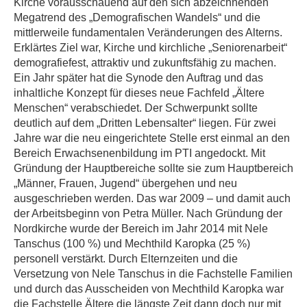
Kirche vorausschauend auf den sich abzeichnenden
Megatrend des „Demografischen Wandels“ und die
mittlerweile fundamentalen Veränderungen des Alterns.
Erklärtes Ziel war, Kirche und kirchliche „Seniorenarbeit“
demografiefest, attraktiv und zukunftsfähig zu machen.
Ein Jahr später hat die Synode den Auftrag und das
inhaltliche Konzept für dieses neue Fachfeld „Ältere
Menschen“ verabschiedet. Der Schwerpunkt sollte
deutlich auf dem „Dritten Lebensalter“ liegen. Für zwei
Jahre war die neu eingerichtete Stelle erst einmal an den
Bereich Erwachsenenbildung im PTI angedockt. Mit
Gründung der Hauptbereiche sollte sie zum Hauptbereich
„Männer, Frauen, Jugend“ übergehen und neu
ausgeschrieben werden. Das war 2009 – und damit auch
der Arbeitsbeginn von Petra Müller. Nach Gründung der
Nordkirche wurde der Bereich im Jahr 2014 mit Nele
Tanschus (100 %) und Mechthild Karopka (25 %)
personell verstärkt. Durch Elternzeiten und die
Versetzung von Nele Tanschus in die Fachstelle Familien
und durch das Ausscheiden von Mechthild Karopka war
die Fachstelle Ältere die längste Zeit dann doch nur mit