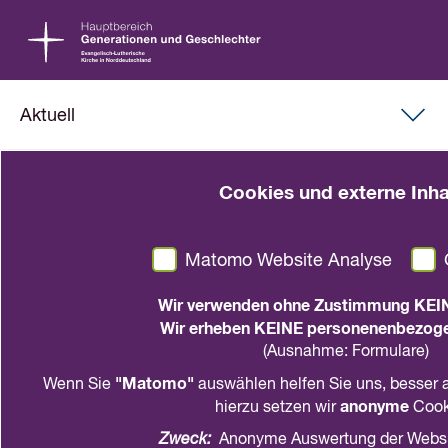
Aktuell
21. Dezember 2022
Cookies und externe Inha
Teilnamebeträge für
Freizeitenmaßnahmen
Matomo Website Analyse
Abfrage: Das Bundesministerium für Familie,
Wir verwenden ohne Zustimmung KEI
Senioren, Frauen und Jugend (BMFSFJ) bittet
Wir erheben KEINE personenenbezoge
den Bundesjugendring und seine
(Ausnahme: Formulare)
Mitgliedsorganisationen um Mitwirkung.
"Matomo"
Wenn Sie
auswählen helfen Sie uns, besser a
anonyme
hierzu setzen wir
Cook
teilen
drucken
Zweck:
Anonyme Auswertung der Webs