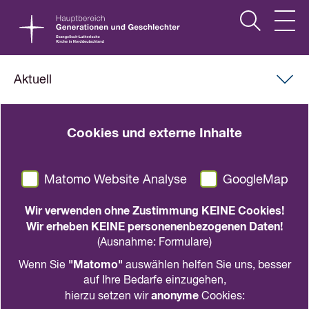
Aktuell
02. Dezember 2021
Cookies und externe Inhalte
"Mit-Entscheiden fördert
psychische Gesundheit in der
Matomo Website Analyse
GoogleMap
Krise"
Wir verwenden ohne Zustimmung KEINE Cookies!
Pressemitteilung von Bischöfin Kirsten Fehrs
Wir erheben KEINE personenenbezogenen Daten!
(Ausnahme: Formulare)
teilen
drucken
"Matomo"
Wenn Sie
auswählen helfen Sie uns, besser
auf Ihre Bedarfe einzugehen,
anonyme
hierzu setzen wir
Cookies:
Hier die Pressemitteilung als
pdf
zum Download