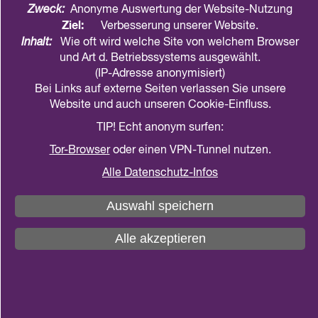
Instrumente für Eltern zu investieren
Zweck:
Anonyme Auswertung der Website-Nutzung
Ziel:
Verbesserung unserer Website.
Das gestern von Familienministerin Lisa Paus
Inhalt:
Wie oft wird welche Site von welchem Browser
und Art d. Betriebssystems ausgewählt.
vorgestellte Familienbarometer nimmt Wünsche
(IP-Adresse anonymisiert)
und Erwartungen von Eltern an die Familienpolitik
Bei Links auf externe Seiten verlassen Sie unsere
in den Blick. Ein Fokus liegt auf dem Handlungsfeld
Website und auch unseren Cookie-Einfluss.
„Zeitautonomie in herausfordernden
TIP! Echt anonym surfen:
Familienphasen erhöhen“.
Tor-Browser
oder einen VPN-Tunnel nutzen.
Aus Sicht der eaf ist der Ausbau des Basis-
Alle Datenschutz-Infos
Elterngeldes der richtige Weg. Sie favorisiert ein
6+6+6 Modell: 18 Basis-Elterngeld-Monate mit
Auswahl speichern
jeweils sechs Monaten exklusiv für einen Elternteil
und sechs zur beliebigen Verteilung. „Das kostet
Alle akzeptieren
natürlich Geld“, so die Bundes­geschäftsführerin
Svenja Kraus, „aber gute Familienpolitik darf nicht
dem Haushaltsdiktat zum Opfer fallen.“ Sie
kritisiert die geplante bloße Umverteilung innerhalb