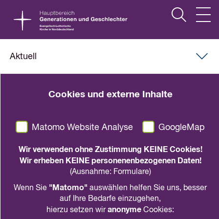
Aktuell
21. März 2023
Cookies und externe Inhalte
Familienbarometer zeigt an:
Druck aus den Familien
Matomo Website Analyse
GoogleMap
nehmen!
Wir verwenden ohne Zustimmung KEINE Cookies!
eaf Pressemitteilung vom 21.03.2023
Wir erheben KEINE personenenbezogenen Daten!
(Ausnahme: Formulare)
teilen
drucken
"Matomo"
Wenn Sie
auswählen helfen Sie uns, besser
auf Ihre Bedarfe einzugehen,
anonyme
hierzu setzen wir
Cookies:
eaf fordert, jetzt mutig Geld in zeitpolitische